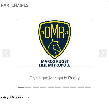
PARTENAIRES
Précedent
Sui
Olympique Marcquois Rugby
+ de partenaires