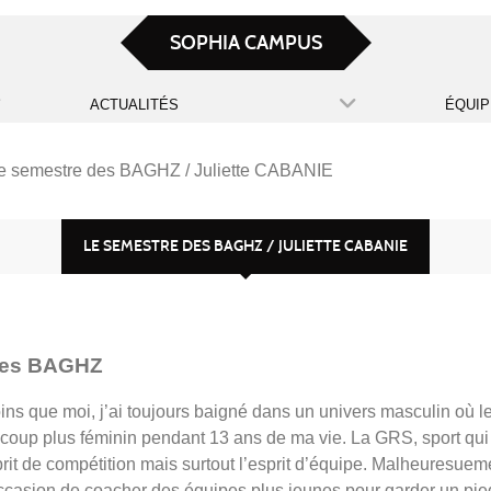
SOPHIA CAMPUS
ACTUALITÉS
ÉQUIP
e semestre des BAGHZ / Juliette CABANIE
LE SEMESTRE DES BAGHZ / JULIETTE CABANIE
 des BAGHZ
ins que moi, j’ai toujours baigné dans un univers masculin où l
aucoup plus féminin pendant 13 ans de ma vie. La GRS, sport qui
rit de compétition mais surtout l’esprit d’équipe. Malheuresueme
’occasion de coacher des équipes plus jeunes pour garder un pi