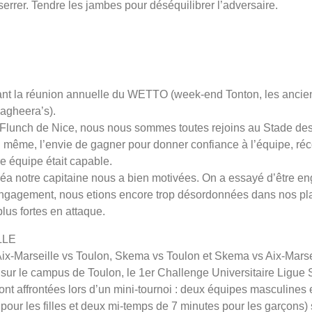
 serrer. Tendre les jambes pour déséquilibrer l’adversaire.
nt la réunion annuelle du WETTO (week-end Tonton, les anciens
Bagheera’s).
 Flunch de Nice, nous nous sommes toutes rejoins au Stade des
nd même, l’envie de gagner pour donner confiance à l’équipe, réc
re équipe était capable.
Léa notre capitaine nous a bien motivées. On a essayé d’être e
 l’engagement, nous etions encore trop désordonnées dans nos p
plus fortes en attaque.
LLE
e, Aix-Marseille vs Toulon, Skema vs Toulon et Skema vs Aix-Mars
é sur le campus de Toulon, le 1er Challenge Universitaire Ligu
ont affrontées lors d’un mini-tournoi : deux équipes masculine
ur les filles et deux mi-temps de 7 minutes pour les garçons) 