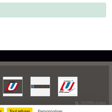
191099
visites
r
Tout refuser
Personnaliser