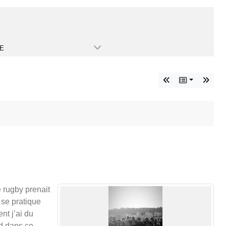
E
e rugby prenait
 se pratique
nt j’ai du
ed dans ce