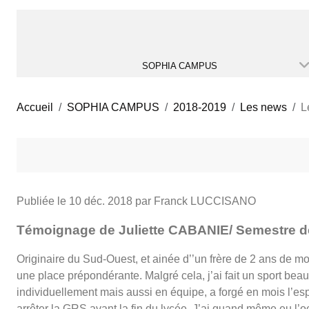
SOPHIA CAMPUS
Accueil
SOPHIA CAMPUS
2018-2019
Les news
L
Publiée le
10 déc. 2018
par Franck LUCCISANO
Témoignage de Juliette CABANIE/ Semestre
Originaire du Sud-Ouest, et ainée d’’un frère de 2 ans de mo
une place prépondérante. Malgré cela, j’ai fait un sport be
individuellement mais aussi en équipe, a forgé en mois l’esp
arrêter la GRS avant la fin du lycée. J’ai quand même eu l