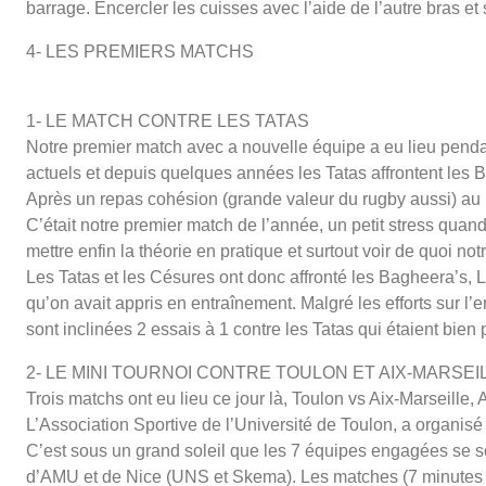
barrage. Encercler les cuisses avec l’aide de l’autre bras et
4- LES PREMIERS MATCHS
1- LE MATCH CONTRE LES TATAS
Notre premier match avec a nouvelle équipe a eu lieu penda
actuels et depuis quelques années les Tatas affrontent les 
Après un repas cohésion (grande valeur du rugby aussi) au
C’était notre premier match de l’année, un petit stress qua
mettre enfin la théorie en pratique et surtout voir de quoi not
Les Tatas et les Césures ont donc affronté les Bagheera’s, 
qu’on avait appris en entraînement. Malgré les efforts sur
sont inclinées 2 essais à 1 contre les Tatas qui étaient bien 
2- LE MINI TOURNOI CONTRE TOULON ET AIX-MARSEI
Trois matchs ont eu lieu ce jour là, Toulon vs Aix-Marseill
L’Association Sportive de l’Université de Toulon, a organis
C’est sous un grand soleil que les 7 équipes engagées se s
d’AMU et de Nice (UNS et Skema). Les matches (7 minutes po